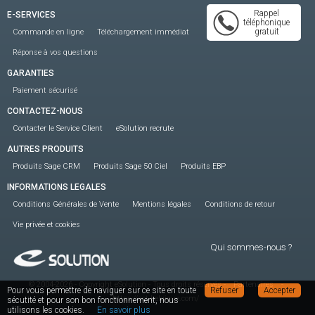
Rappel
E-SERVICES
téléphonique
gratuit
Commande en ligne
Téléchargement immédiat
Réponse à vos questions
GARANTIES
Paiement sécurisé
CONTACTEZ-NOUS
Contacter le Service Client
eSolution recrute
AUTRES PRODUITS
Produits Sage CRM
Produits Sage 50 Ciel
Produits EBP
INFORMATIONS LEGALES
Conditions Générales de Vente
Mentions légales
Conditions de retour
Vie privée et cookies
Qui sommes-nous ?
© 2004-2026 - Copyright eSolution - Tous droits réservés
-
Partenaires
-
Pour vous permettre de naviguer sur ce site en toute
Refuser
Accepter
https://act-belgique.com/
sécutité et pour son bon fonctionnement, nous
utilisons les cookies.
En savoir plus