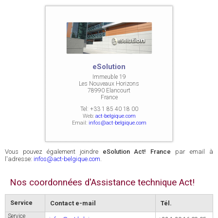
eSolution
Immeuble 19
Les Nouveaux Horizons
78990 Elancourt
France
Tel:
+33 1 85 40 18 00
Web:
act-belgique.com
Email:
infos@act-belgique.com
Vous pouvez également joindre
eSolution Act! France
par email à
l'adresse:
infos@act-belgique.com
.
Nos coordonnées d'Assistance technique Act!
Service
Contact e-mail
Tél.
Service