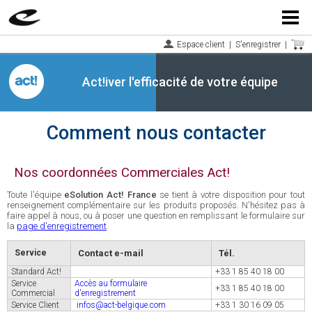
Menu
Espace client
|
S'enregistrer
|
Act!iver l'efficacité de votre équipe
Comment nous contacter
Nos coordonnées Commerciales Act!
Toute l'équipe
eSolution Act! France
se tient à votre disposition pour tout
renseignement complémentaire sur les produits proposés. N'hésitez pas à
faire appel à nous, ou à poser une question en remplissant le formulaire sur
la
page d'enregistrement
.
Service
Contact e-mail
Tél.
Standard Act!
+33 1 85 40 18 00
Service
Accès au formulaire
+33 1 85 40 18 00
Commercial
d'enregistrement
Service Client
infos@act-belgique.com
+33 1 30 16 09 05