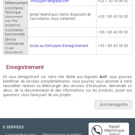
infos@act-belgique.com
+33 1 30 16 09 05
Référencement
Assistance
Technique
(email réservé aux clients disposant de
+33 1 85 40 18 00
(abonnement
l'assistance, nous contacter)
avec TMA
obligatoire)
Assistance
+33 1 85 40 18 00
fonctionnelle
Service
Commercial
Accès au formulaire d'enregistrement
+33 1 85 40 18 00
(si pas
d'assistance)
Enregistrement
En vous enregistrant sur notre site dédié aux logiciels
Act!
, vous pourrez
bénéficier de services complémentaires. Vous pourrez vous abonner à notre
newsletter, recevoir ou télécharger des versions d'évaluation, demander un
devis, de la documentation et des informations sur les produits, poser vos
questions, nous faire part de vos projets...
Je m'enregistre
Rappel
E-SERVICES
téléphonique
gratuit
Commande en ligne
Téléchargement immédiat